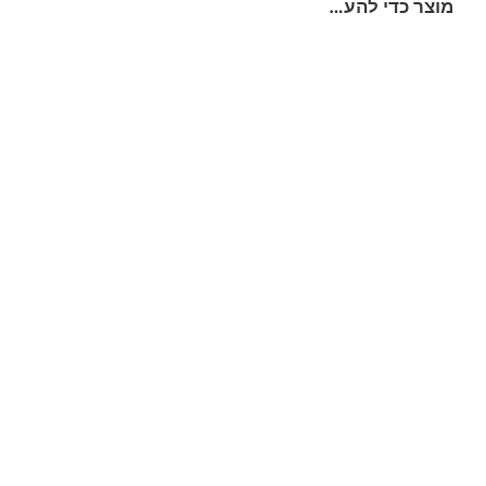
מוצר כדי להע…