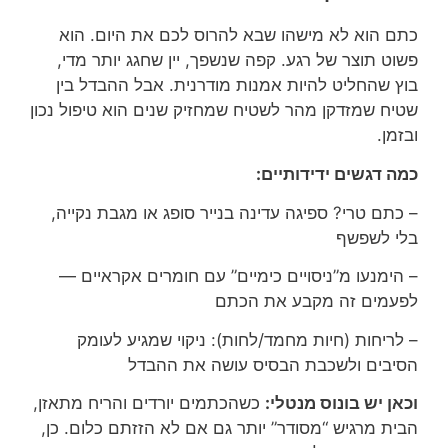
כתם הוא לא מישהו שבא להרוס לכם את היום. הוא
פשוט תוצר של רגע. קפה שנשפך, יין שחגג יותר מדי,
בוץ שהחליט להיות אמנות מודרנית. אבל ההבדל בין
שטיח שמזדקן מהר לשטיח שמחזיק שנים הוא טיפול נכון
ובזמן.
כמה דגשים ידידותיים:
– כתם טרי? ספיגה עדינה בנייר סופג או מגבת נקייה,
בלי לשפשף
– הימנעו מ”ניסויים כימיים” עם חומרים אקראיים —
לפעמים זה מקבע את הכתם
– לריחות (חיות מחמד/לחות): ניקוי שמגיע לעומק
הסיבים ולשכבת הבסיס עושה את ההבדל
וכאן יש בונוס מנטלי:
כשהכתמים יורדים והריח מתאזן,
הבית מרגיש “מסודר” יותר גם אם לא הזזתם כלום. כן,