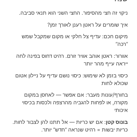
ניקוי זה חצי מהסיפור. החצי השני הוא תנאי סביבה.
איך שומרים על ראטן רענן לאורך זמן?
מיקום חכם: עדיף צל חלקי או מקום שמקבל שמש
“רכה”
אוורור: ראטן אוהב אוויר זורם. רהיט דחוס בפינה לחה
ייראה עייף מהר יותר
כיסוי בזמן לא שימוש: כיסוי נושם עדיף על ניילון אטום
שכולא לחות
בחורף/עונות מעבר: אם אפשר — לאחסן במקום
מקורה, או לפחות להגביה מהרצפה ולכסות בכיסוי
איכותי
בונוס קטן
: אם יש כריות — אל תתנו להן לצבור לחות.
כריות יבשות = רהיט שנראה “חדש” יותר.