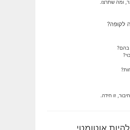
ר, ומה שתרצו.
 לקופה?
בהם?
י?
ות?
ור, זו חידה.
להיות אוטומטי