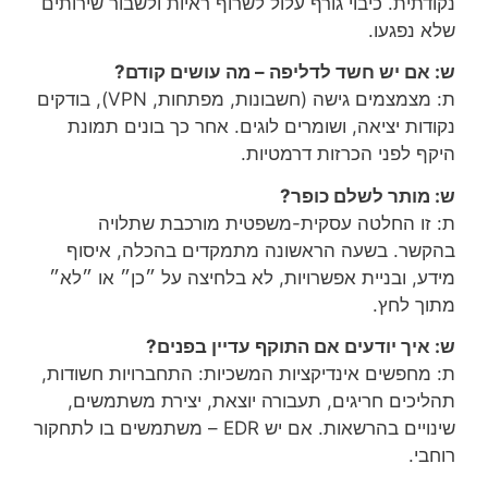
נקודתית. כיבוי גורף עלול לשרוף ראיות ולשבור שירותים
שלא נפגעו.
ש: אם יש חשד לדליפה – מה עושים קודם?
ת: מצמצמים גישה (חשבונות, מפתחות, VPN), בודקים
נקודות יציאה, ושומרים לוגים. אחר כך בונים תמונת
היקף לפני הכרזות דרמטיות.
ש: מותר לשלם כופר?
ת: זו החלטה עסקית-משפטית מורכבת שתלויה
בהקשר. בשעה הראשונה מתמקדים בהכלה, איסוף
מידע, ובניית אפשרויות, לא בלחיצה על ״כן״ או ״לא״
מתוך לחץ.
ש: איך יודעים אם התוקף עדיין בפנים?
ת: מחפשים אינדיקציות המשכיות: התחברויות חשודות,
תהליכים חריגים, תעבורה יוצאת, יצירת משתמשים,
שינויים בהרשאות. אם יש EDR – משתמשים בו לתחקור
רוחבי.