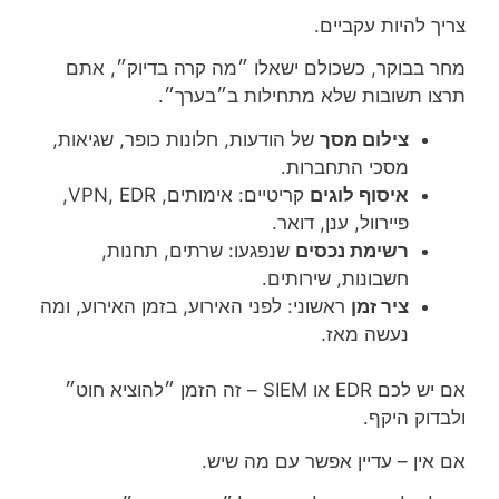
צריך להיות עקביים.
מחר בבוקר, כשכולם ישאלו ״מה קרה בדיוק״, אתם
תרצו תשובות שלא מתחילות ב״בערך״.
צילום מסך
של הודעות, חלונות כופר, שגיאות,
מסכי התחברות.
איסוף לוגים
קריטיים: אימותים, VPN, EDR,
פיירוול, ענן, דואר.
רשימת נכסים
שנפגעו: שרתים, תחנות,
חשבונות, שירותים.
ציר זמן
ראשוני: לפני האירוע, בזמן האירוע, ומה
נעשה מאז.
אם יש לכם EDR או SIEM – זה הזמן ״להוציא חוט״
ולבדוק היקף.
אם אין – עדיין אפשר עם מה שיש.