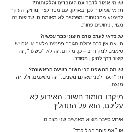
ש: מי אמור לדבר עם העובדים והלקוחות?
ת: מי שמוגדר לכך בארגון, עם מסר קצר ומדויק. העיקר
להימנע מהבטחות ומפרטים לא מאומתים. שקיפות זה
מצוין, ניחושים פחות.
ש: כדאי לערב גורם חיצוני כבר עכשיו?
ת: אם אין לכם יכולת תגובה פנימית מלאה או אם יש
סימנים לנזק רחב – כן, מוקדם. זה לא ״כישלון״, זה
קיצור דרך לתיקון מסודר.
ש: מה המשפט הכי חשוב בשעה הראשונה?
ת: ״תעדו לפני שאתם משנים.״ זה משעמם, ולכן זה
מנצח.
מיקרו-הומור חשוב: האירוע לא
עליכם, הוא על התהליך
אירוע סייבר מוציא מאנשים שני מצבים:
או ״אני פותר הכול לבד״.