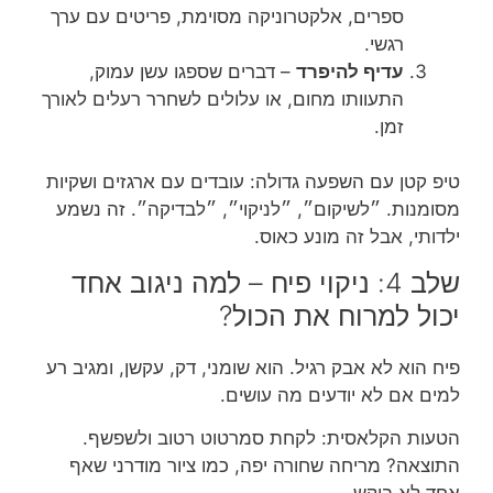
ספרים, אלקטרוניקה מסוימת, פריטים עם ערך
רגשי.
עדיף להיפרד
– דברים שספגו עשן עמוק,
התעוותו מחום, או עלולים לשחרר רעלים לאורך
זמן.
טיפ קטן עם השפעה גדולה: עובדים עם ארגזים ושקיות
מסומנות. ״לשיקום״, ״לניקוי״, ״לבדיקה״. זה נשמע
ילדותי, אבל זה מונע כאוס.
שלב 4: ניקוי פיח – למה ניגוב אחד
יכול למרוח את הכול?
פיח הוא לא אבק רגיל. הוא שומני, דק, עקשן, ומגיב רע
למים אם לא יודעים מה עושים.
הטעות הקלאסית: לקחת סמרטוט רטוב ולשפשף.
התוצאה? מריחה שחורה יפה, כמו ציור מודרני שאף
אחד לא ביקש.