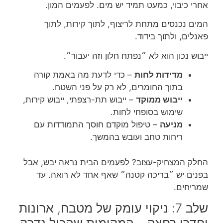
אחרי כיבוי, כמעט תמיד יש מים. לפעמים המון.
המים נכנסים מתחת לריצוף, לתוך קירות, לתוך
פאנלים, ולתוך בידוד.
ייבוש נכון הוא לא ״נפתח חלון וזה יעבור״.
מדידות לחות
– כדי לדעת מה באמת קורה
בתוך החומרים, לא רק על פני השטח.
ייבוש ממוקד
– ייבוש תת-רצפתי, ייבוש קירות,
שימוש בסופחי לחות.
מניעה
– טיפול מוקדם חוסך התמודדות עם
ריחות טחב ועובש בהמשך.
החלק המצחיק-עצוב? לפעמים הבית נראה יבש, אבל
בפנים יש ״בריכה קטנה״ שאף אחד לא רואה. עד
שמריחים.
שלב 7: ניקוי עומק של מטבח, ארונות
וחדרי רחצה – המקומות שהכול נדבק